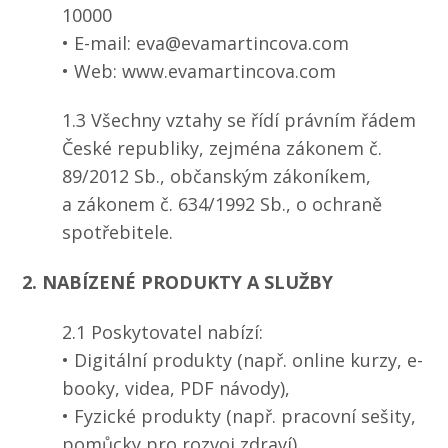
10000
• E-mail: eva@evamartincova.com
• Web: www.evamartincova.com
1.3 Všechny vztahy se řídí právním řádem
České republiky, zejména zákonem č.
89/2012 Sb., občanským zákoníkem,
a zákonem č. 634/1992 Sb., o ochraně
spotřebitele.
2. NABÍZENÉ PRODUKTY A SLUŽBY
2.1 Poskytovatel nabízí:
• Digitální produkty (např. online kurzy, e-
booky, videa, PDF návody),
• Fyzické produkty (např. pracovní sešity,
pomůcky pro rozvoj zdraví),