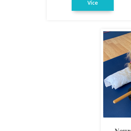
Více
Neur