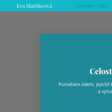
Eva Martincová
Therapy Centre
Celost
Pomáhám lidem, jejichž t
a vytv