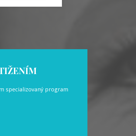
STIŽENÍM
zím specializovaný program