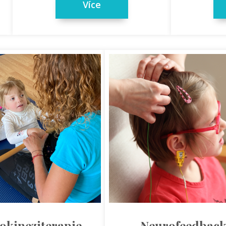
Více
okineziterapie
Neurofeedbac