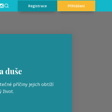
Registrace
Přihlášení
 a duše
čné příčiny jejich obtíží
 život.