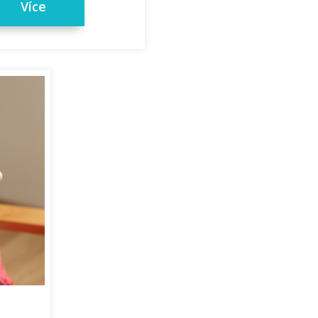
Více
k