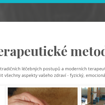
erapeutické meto
 tradičních léčebných postupů a moderních terapeut
t všechny aspekty vašeho zdraví - fyzický, emocionál