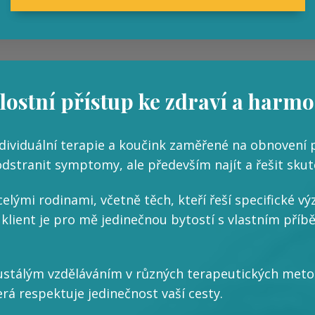
lostní přístup ke zdraví a harmo
dividuální terapie a koučink zaměřené na obnovení 
dstranit symptomy, ale především najít a řešit skute
celými rodinami, včetně těch, kteří řeší specifické vý
 klient je pro mě jedinečnou bytostí s vlastním př
neustálým vzděláváním v různých terapeutických m
rá respektuje jedinečnost vaší cesty.