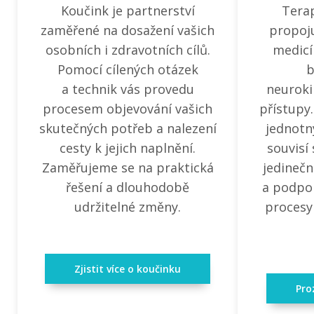
Koučink je partnerství
Tera
zaměřené na dosažení vašich
propoju
osobních i zdravotních cílů.
medicí
Pomocí cílených otázek
b
a technik vás provedu
neuroki
procesem objevování vašich
přístupy.
skutečných potřeb a nalezení
jednotn
cesty k jejich naplnění.
souvisí
Zaměřujeme se na praktická
jedinečn
řešení a dlouhodobě
a podpor
udržitelné změny.
procesy
Zjistit více o koučinku
Pr