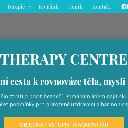
Terapie
Koučink
Ceník
Kontakt
THERAPY CENTRE
ní cesta k rovnováze těla, mysli
ělo ztratilo pocit bezpečí. Pomáhám lidem najít skute
ářet podmínky pro přirozené uzdravení a harmonický
OBJEDNAT VSTUPNÍ DIAGNOSTIKU