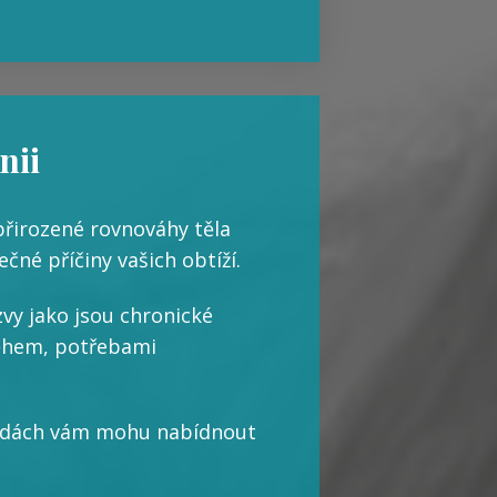
nii
přirozené rovnováhy těla
čné příčiny vašich obtíží.
zvy jako jsou chronické
íběhem, potřebami
etodách vám mohu nabídnout