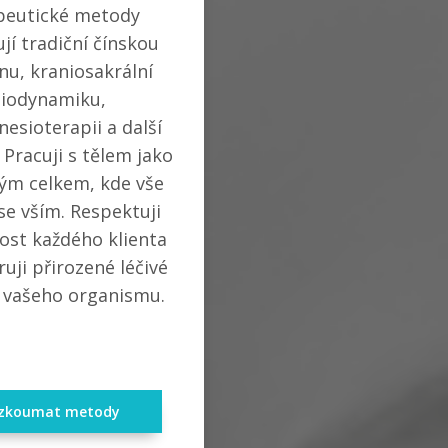
peutické metody
jí tradiční čínskou
nu, kraniosakrální
iodynamiku,
nesioterapii a další
 Pracuji s tělem jako
ým celkem, kde vše
 se vším. Respektuji
ost každého klienta
uji přirozené léčivé
 vašeho organismu.
ozkoumat metody