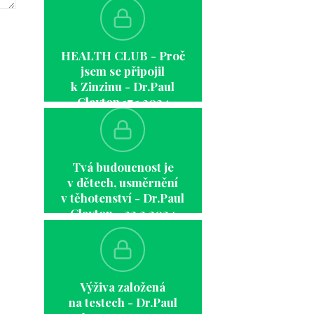
HEALTH CLUB - Proč
jsem se připojil
k Zinzinu - Dr.Paul
Clayton 17.1.2024
Tvá budoucnost je
v dětech, usměrnění
v těhotenství - Dr.Paul
Clayton - 22.2.2024
Výživa založená
na testech - Dr.Paul