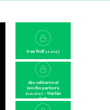
Ivan Wolf 1.1.2023
Ako odštartovať
nového partnera
21.11.2023 - Marián
Toth