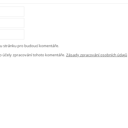
ou stránku pro budoucí komentáře.
o účely zpracování tohoto komentáře.
Zásady zpracování osobních údajů