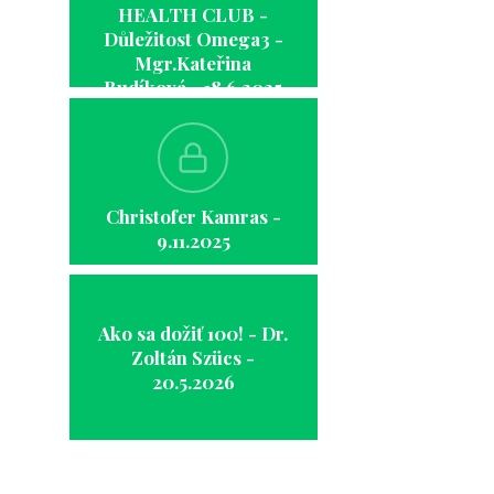
HEALTH CLUB -
Důležitost Omega3 -
Mgr.Kateřina
Budíková - 18.6.2025
Christofer Kamras -
9.11.2025
Ako sa dožiť 100! - Dr.
Zoltán Szücs -
20.5.2026