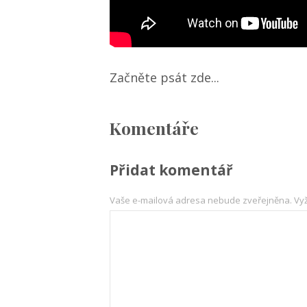
Začněte psát zde...
Komentáře
Přidat komentář
Vaše e-mailová adresa nebude zveřejněna.
Vy