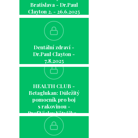
Bratislava - Dr.Paul
Clayton 2. - 26.6.2025
Dentální zdraví -
Dr.Paul Clayton -
7.8.2025
HEALTH CLUB -
Betaglukan: Důležitý
pomocník pro boj
s rakovinou -
Prof.Václav Větvička -
21.11.2023