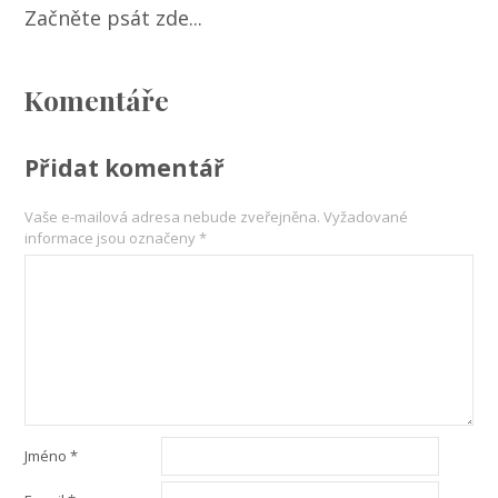
Začněte psát zde...
Komentáře
Přidat komentář
Vaše e-mailová adresa nebude zveřejněna.
Vyžadované
informace jsou označeny
*
Jméno
*