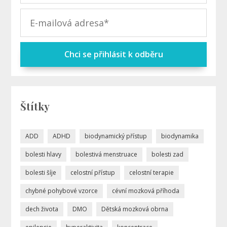
Chci se přihlásit k odběru
Štítky
ADD
ADHD
biodynamický přístup
biodynamika
bolesti hlavy
bolestivá menstruace
bolesti zad
bolesti šíje
celostní přístup
celostní terapie
chybné pohybové vzorce
cévní mozková příhoda
dech života
DMO
Dětská mozková obrna