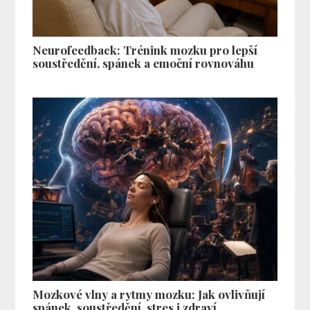
Neurofeedback: Trénink mozku pro lepší
soustředění, spánek a emoční rovnováhu
Mozkové vlny a rytmy mozku: Jak ovlivňují
spánek, soustředění, stres i zdraví