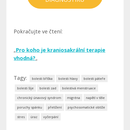
Pokračujte ve čtení:
„
Pro koho je kraniosakrální terapie
vhodná?
„
Tagy:
bolesti bříška
bolesti hlavy
bolesti páteře
bolesti šíje
bolesti zad
bolestivá menstruace
chronický únavový syndrom
migréna
napětí v těle
poruchy spánku
přetížení
psychosomatické obtíže
stres
úraz
vyčerpání