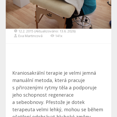
12.2. 2015 (Aktualizováno: 13.6. 2026)
Eva Martincová
141x
Kraniosakrální terapie je velmi jemná
manuální metoda, která pracuje
s přirozenými rytmy těla a podporuje
jeho schopnost regenerace
a sebeobnovy. Přestože je dotek
terapeuta velmi lehký, mohou se během
ošetření odehrávat hluboké změny