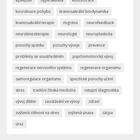
epilepsie
hyperaktivita
koncentrace
koordinace pohybu
kraniosakrální biodynamika
kraniosakrální terapie
migréna
neurofeedback
neurokineziterapie
neurologie
neuroplasticita
poruchy spánku
poruchy vývoje
prevence
problémy se soustředěním
psychomotorický vývoj
regenerace nervového systému
regenerace organismu
samoregulace organismu
specifické poruchy učení
stres
tradiční čínská medicína
vstupní diagnostika
vývoj dítěte
zaostávání ve vývoji
zdraví
zvýšená citlivost na stres
zvýšená únava
zácpa
úraz