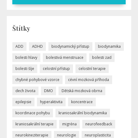
Štítky
ADD
ADHD
biodynamický přístup
biodynamika
bolesti hlavy
bolestivá menstruace
bolesti zad
bolesti šíje
celostní přístup
celostní terapie
chybné pohybové vzorce
cévní mozková příhoda
dech života
DMO
Dětská mozková obrna
epilepsie
hyperaktivita
koncentrace
koordinace pohybu
kraniosakrální biodynamika
kraniosakrální terapie
migréna
neurofeedback
neurokineziterapie
neurologie
neuroplasticita