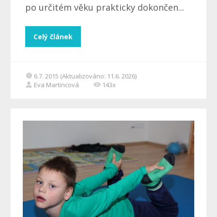
po určitém věku prakticky dokončen...
Celý článek
6.7. 2015 (Aktualizováno: 11.6. 2026)
Eva Martincová
143x