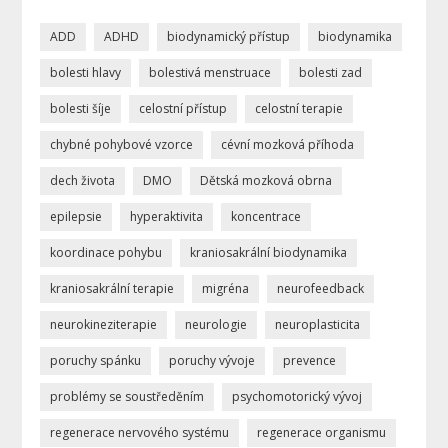
ADD
ADHD
biodynamický přístup
biodynamika
bolesti hlavy
bolestivá menstruace
bolesti zad
bolesti šíje
celostní přístup
celostní terapie
chybné pohybové vzorce
cévní mozková příhoda
dech života
DMO
Dětská mozková obrna
epilepsie
hyperaktivita
koncentrace
koordinace pohybu
kraniosakrální biodynamika
kraniosakrální terapie
migréna
neurofeedback
neurokineziterapie
neurologie
neuroplasticita
poruchy spánku
poruchy vývoje
prevence
problémy se soustředěním
psychomotorický vývoj
regenerace nervového systému
regenerace organismu