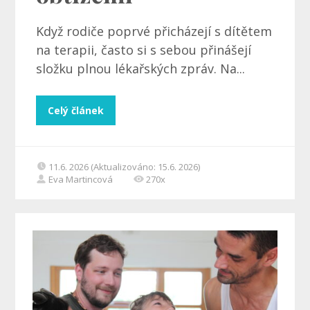
Když rodiče poprvé přicházejí s dítětem
na terapii, často si s sebou přinášejí
složku plnou lékařských zpráv. Na...
Celý článek
11.6. 2026 (Aktualizováno: 15.6. 2026)
Eva Martincová
270x