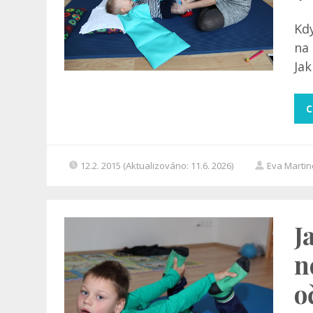
Kdy
na 
Jak
C
12.2. 2015 (Aktualizováno: 11.6. 2026)
Eva Marti
J
n
o