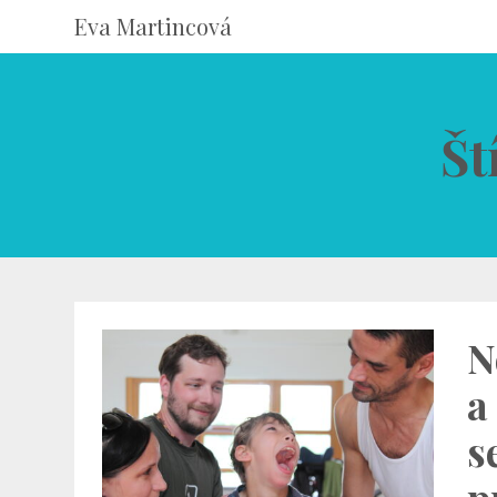
Eva Martincová
Št
N
a
s