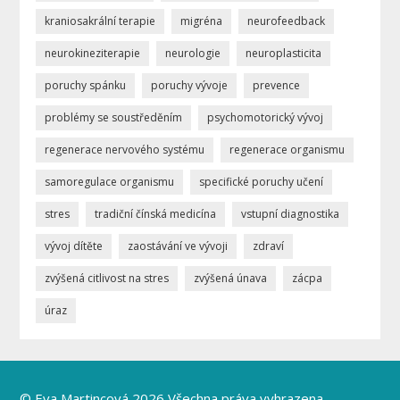
kraniosakrální terapie
migréna
neurofeedback
neurokineziterapie
neurologie
neuroplasticita
poruchy spánku
poruchy vývoje
prevence
problémy se soustředěním
psychomotorický vývoj
regenerace nervového systému
regenerace organismu
samoregulace organismu
specifické poruchy učení
stres
tradiční čínská medicína
vstupní diagnostika
vývoj dítěte
zaostávání ve vývoji
zdraví
zvýšená citlivost na stres
zvýšená únava
zácpa
úraz
© Eva Martincová 2026 Všechna práva vyhrazena.