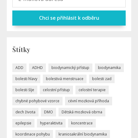
Chci se přihlásit k odběru
Štítky
ADD
ADHD
biodynamický přístup
biodynamika
bolesti hlavy
bolestivá menstruace
bolesti zad
bolesti šíje
celostní přístup
celostní terapie
chybné pohybové vzorce
cévní mozková příhoda
dech života
DMO
Dětská mozková obrna
epilepsie
hyperaktivita
koncentrace
koordinace pohybu
kraniosakrální biodynamika