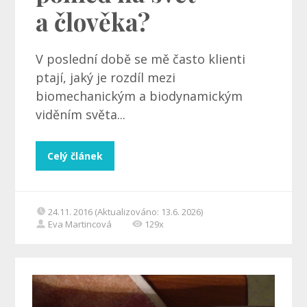
a člověka?
V poslední době se mě často klienti
ptají, jaký je rozdíl mezi
biomechanickým a biodynamickým
viděním světa...
Celý článek
24.11. 2016 (Aktualizováno: 13.6. 2026)
Eva Martincová
129x