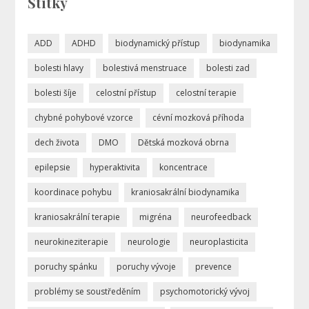
Štítky
ADD
ADHD
biodynamický přístup
biodynamika
bolesti hlavy
bolestivá menstruace
bolesti zad
bolesti šíje
celostní přístup
celostní terapie
chybné pohybové vzorce
cévní mozková příhoda
dech života
DMO
Dětská mozková obrna
epilepsie
hyperaktivita
koncentrace
koordinace pohybu
kraniosakrální biodynamika
kraniosakrální terapie
migréna
neurofeedback
neurokineziterapie
neurologie
neuroplasticita
poruchy spánku
poruchy vývoje
prevence
problémy se soustředěním
psychomotorický vývoj