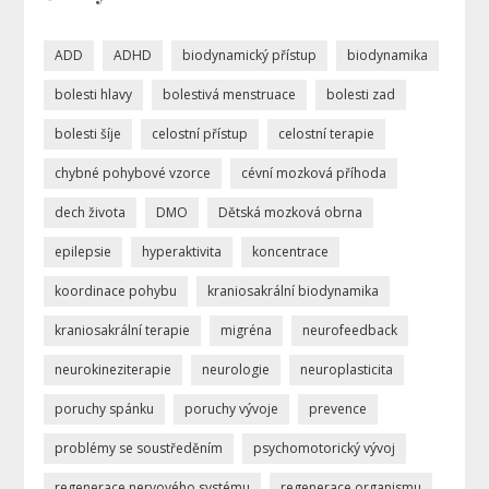
ADD
ADHD
biodynamický přístup
biodynamika
bolesti hlavy
bolestivá menstruace
bolesti zad
bolesti šíje
celostní přístup
celostní terapie
chybné pohybové vzorce
cévní mozková příhoda
dech života
DMO
Dětská mozková obrna
epilepsie
hyperaktivita
koncentrace
koordinace pohybu
kraniosakrální biodynamika
kraniosakrální terapie
migréna
neurofeedback
neurokineziterapie
neurologie
neuroplasticita
poruchy spánku
poruchy vývoje
prevence
problémy se soustředěním
psychomotorický vývoj
regenerace nervového systému
regenerace organismu