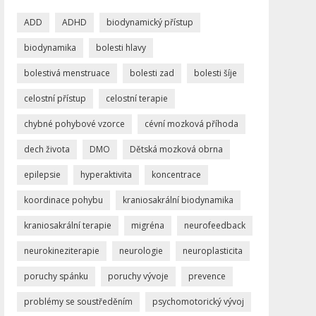
ADD
ADHD
biodynamický přístup
biodynamika
bolesti hlavy
bolestivá menstruace
bolesti zad
bolesti šíje
celostní přístup
celostní terapie
chybné pohybové vzorce
cévní mozková příhoda
dech života
DMO
Dětská mozková obrna
epilepsie
hyperaktivita
koncentrace
koordinace pohybu
kraniosakrální biodynamika
kraniosakrální terapie
migréna
neurofeedback
neurokineziterapie
neurologie
neuroplasticita
poruchy spánku
poruchy vývoje
prevence
problémy se soustředěním
psychomotorický vývoj