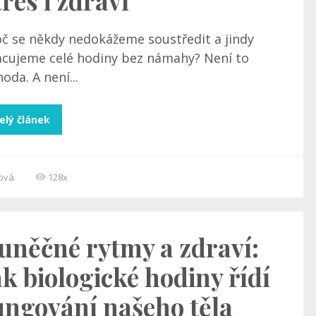
tres i zdraví
oč se někdy nedokážeme soustředit a jindy
acujeme celé hodiny bez námahy? Není to
oda. A není...
elý článek
cová
128x
uněčné rytmy a zdraví:
ak biologické hodiny řídí
ungování našeho těla