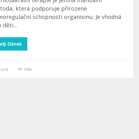
niosakrální terapie je jemná manuální
toda, která podporuje přirozené
moregulační schopnosti organismu. Je vhodná
 děti...
elý článek
ncová
138x