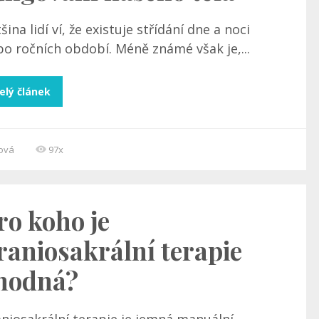
šina lidí ví, že existuje střídání dne a noci
o ročních období. Méně známé však je,...
elý článek
cová
97x
ro koho je
raniosakrální terapie
hodná?