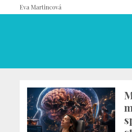
Eva Martincová
M
m
s