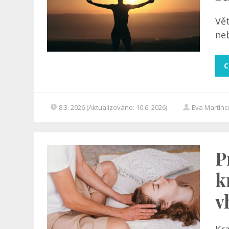
Vět
neb
C
8.3. 2026 (Aktualizováno: 10.6. 2026)
Eva Martin
P
k
v