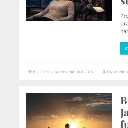
s
Pr
pr
náh
C
8.3. 2026 (Aktualizováno: 10.6. 2026)
Eva Martin
B
J
f