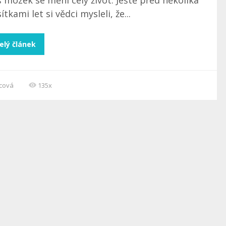
 mozek se mění celý život. Ještě před několika
ítkami let si vědci mysleli, že...
elý článek
ncová
135x