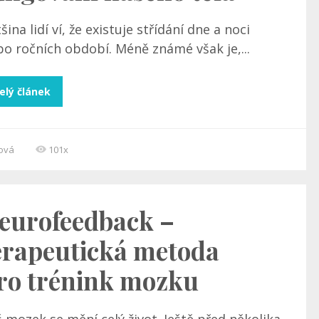
šina lidí ví, že existuje střídání dne a noci
o ročních období. Méně známé však je,...
elý článek
cová
101x
eurofeedback –
erapeutická metoda
ro trénink mozku