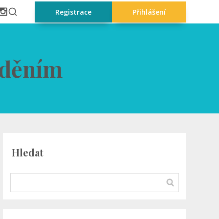
Registrace
Přihlášení
eděním
Hledat