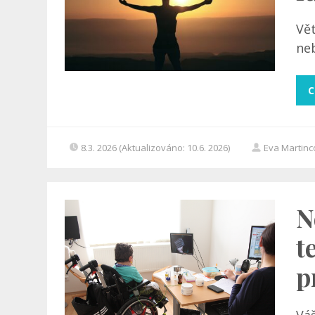
Vět
neb
C
8.3. 2026 (Aktualizováno: 10.6. 2026)
Eva Martin
N
t
p