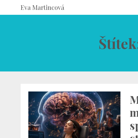
Eva Martincová
Štíte
M
m
s