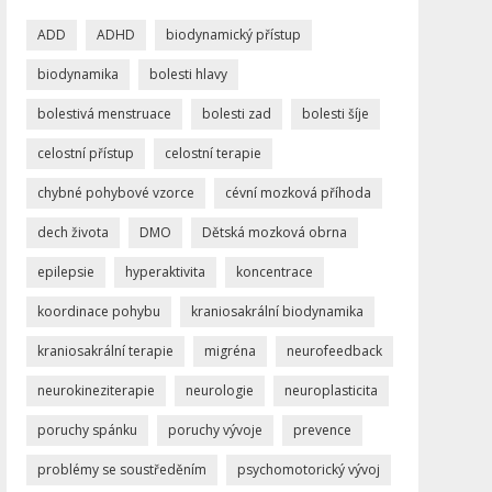
ADD
ADHD
biodynamický přístup
biodynamika
bolesti hlavy
bolestivá menstruace
bolesti zad
bolesti šíje
celostní přístup
celostní terapie
chybné pohybové vzorce
cévní mozková příhoda
dech života
DMO
Dětská mozková obrna
epilepsie
hyperaktivita
koncentrace
koordinace pohybu
kraniosakrální biodynamika
kraniosakrální terapie
migréna
neurofeedback
neurokineziterapie
neurologie
neuroplasticita
poruchy spánku
poruchy vývoje
prevence
problémy se soustředěním
psychomotorický vývoj