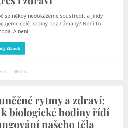
tres i zdraví
oč se někdy nedokážeme soustředit a jindy
acujeme celé hodiny bez námahy? Není to
oda. A není...
elý článek
cová
131x
uněčné rytmy a zdraví:
ak biologické hodiny řídí
ungování našeho těla