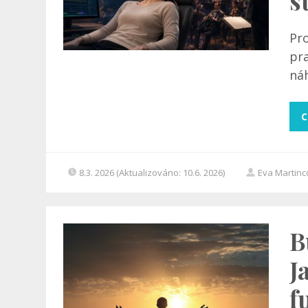
s
Pr
pr
náh
C
8.3. 2026 (Aktualizováno: 10.6. 2026)
Eva Martin
B
J
f