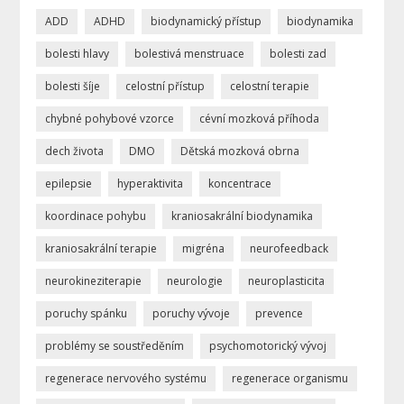
ADD
ADHD
biodynamický přístup
biodynamika
bolesti hlavy
bolestivá menstruace
bolesti zad
bolesti šíje
celostní přístup
celostní terapie
chybné pohybové vzorce
cévní mozková příhoda
dech života
DMO
Dětská mozková obrna
epilepsie
hyperaktivita
koncentrace
koordinace pohybu
kraniosakrální biodynamika
kraniosakrální terapie
migréna
neurofeedback
neurokineziterapie
neurologie
neuroplasticita
poruchy spánku
poruchy vývoje
prevence
problémy se soustředěním
psychomotorický vývoj
regenerace nervového systému
regenerace organismu