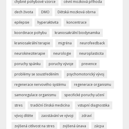
chybné pohybové vzorce
cévní mozková příhoda
dech života
DMO
Dětská mozková obrna
epilepsie
hyperaktivita
koncentrace
koordinace pohybu
kraniosakrální biodynamika
kraniosakrální terapie
migréna
neurofeedback
neurokineziterapie
neurologie
neuroplasticita
poruchy spánku
poruchy vývoje
prevence
problémy se soustředěním
psychomotorický vývoj
regenerace nervového systému
regenerace organismu
samoregulace organismu
specifické poruchy učení
stres
tradiční čínská medicína
vstupní diagnostika
vývoj dítěte
zaostávání ve vývoji
zdraví
zvýšená citlivost na stres
zvýšená únava
zácpa