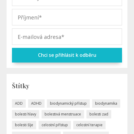
Chci se přihlásit k odběru
Štítky
ADD
ADHD
biodynamický přístup
biodynamika
bolesti hlavy
bolestivá menstruace
bolesti zad
bolesti šíje
celostní přístup
celostní terapie