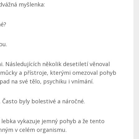
odvážná myšlenka:
né?
ou.
. Následujících několik desetiletí věnoval
omůcky a přístroje, kterými omezoval pohyb
pad na své tělo, psychiku i vnímání.
 Často byly bolestivé a náročné.
 lebka vykazuje jemný pohyb a že tento
mným v celém organismu.