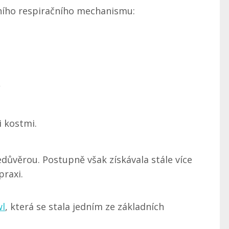
rního respiračního mechanismu:
,
i kostmi.
edůvěrou. Postupně však získávala stále více
praxi.
wl
, která se stala jedním ze základních