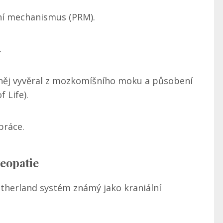
ní mechanismus (PRM).
.
e něj vyvěral z mozkomíšního moku a působení
f Life).
práce.
teopatie
utherland systém známý jako kraniální