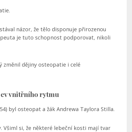
tie.
zastával názor, že tělo disponuje přirozenou
peuta je tuto schopnost podporovat, nikoli
ý změnil dějiny osteopatie i celé
jev vnitřního rytmu
4) byl osteopat a žák Andrewa Taylora Stilla.
 Všiml si, že některé lebeční kosti mají tvar