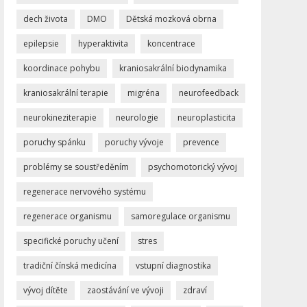
dech života
DMO
Dětská mozková obrna
epilepsie
hyperaktivita
koncentrace
koordinace pohybu
kraniosakrální biodynamika
kraniosakrální terapie
migréna
neurofeedback
neurokineziterapie
neurologie
neuroplasticita
poruchy spánku
poruchy vývoje
prevence
problémy se soustředěním
psychomotorický vývoj
regenerace nervového systému
regenerace organismu
samoregulace organismu
specifické poruchy učení
stres
tradiční čínská medicína
vstupní diagnostika
vývoj dítěte
zaostávání ve vývoji
zdraví