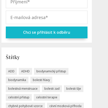
Chci se přihlásit k odběru
Štítky
ADD
ADHD
biodynamický přístup
biodynamika
bolesti hlavy
bolestivá menstruace
bolesti zad
bolesti šíje
celostní přístup
celostní terapie
chybné pohybové vzorce
cévní mozková příhoda