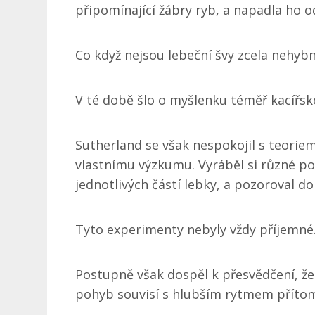
připomínající žábry ryb, a napadla ho 
Co když nejsou lebeční švy zcela nehyb
V té době šlo o myšlenku téměř kacířsk
Sutherland se však nespokojil s teoriemi
vlastnímu výzkumu. Vyráběl si různé p
jednotlivých částí lebky, a pozoroval do
Tyto experimenty nebyly vždy příjemné.
Postupně však dospěl k přesvědčení, že
pohyb souvisí s hlubším rytmem příto