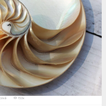
ncová
153x