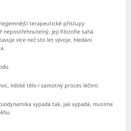
nejjemnější terapeutické přístupy
ř nepostřehnutelný, její filozofie sahá
vuje více než sto let vývoje, hledání
a.
odu.
moc, lidské tělo i samotný proces léčení.
iodynamika vypadá tak, jak vypadá, musíme
běhu.