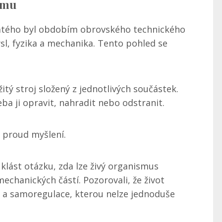
smu
acátého byl obdobím obrovského technického
sl, fyzika a mechanika. Tento pohled se
itý stroj složený z jednotlivých součástek.
ba ji opravit, nahradit nebo odstranit.
ý proud myšlení.
a klást otázku, zda lze živý organismus
chanických částí. Pozorovali, že život
 a samoregulace, kterou nelze jednoduše