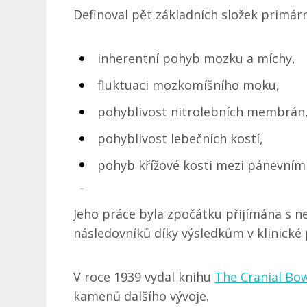
Definoval pět základních složek primá
inherentní pohyb mozku a míchy,
fluktuaci mozkomíšního moku,
pohyblivost nitrolebních membrán
pohyblivost lebečních kostí,
pohyb křížové kosti mezi pánevním
Jeho práce byla zpočátku přijímána s n
následovníků díky výsledkům v klinické 
V roce 1939 vydal knihu
The Cranial Bo
kamenů dalšího vývoje.