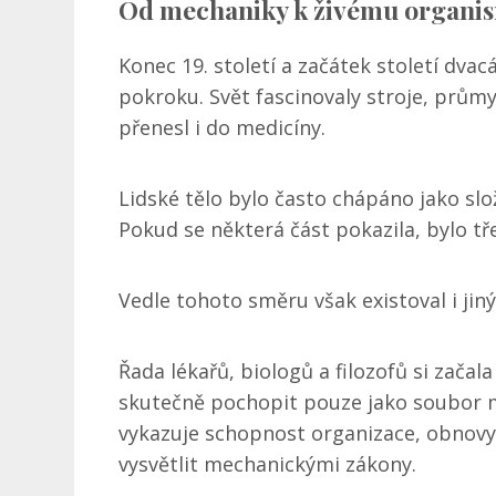
Od mechaniky k živému organi
Konec 19. století a začátek století dv
pokroku. Svět fascinovaly stroje, průmy
přenesl i do medicíny.
Lidské tělo bylo často chápáno jako slož
Pokud se některá část pokazila, bylo tře
Vedle tohoto směru však existoval i jin
Řada lékařů, biologů a filozofů si začal
skutečně pochopit pouze jako soubor me
vykazuje schopnost organizace, obnovy
vysvětlit mechanickými zákony.