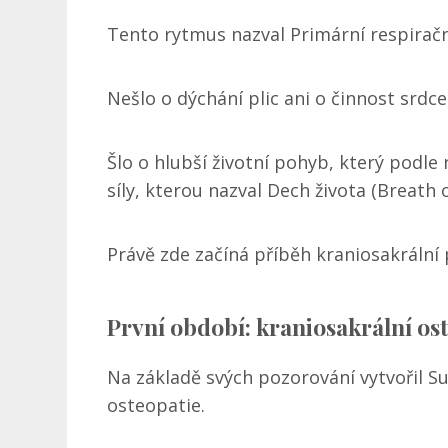
Tento rytmus nazval Primární respirač
Nešlo o dýchání plic ani o činnost srdce
Šlo o hlubší životní pohyb, který podl
síly, kterou nazval Dech života (Breath o
Právě zde začíná příběh kraniosakrální 
První období: kraniosakrální os
Na základě svých pozorování vytvořil S
osteopatie.