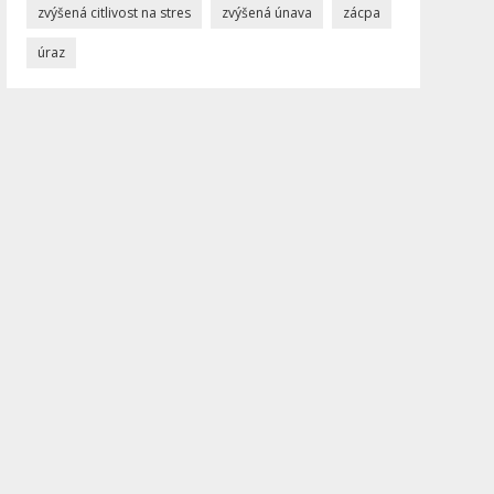
zvýšená citlivost na stres
zvýšená únava
zácpa
úraz