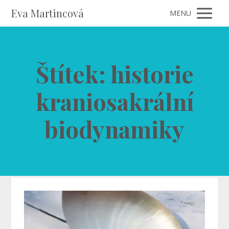
Eva Martincová
MENU
Štítek: historie
kraniosakrální
biodynamiky