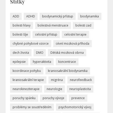
Štítky
ADD
ADHD
biodynamický přístup
biodynamika
bolesti hlavy
bolestivá menstruace
bolesti zad
bolesti šíje
celostní přístup
celostní terapie
chybné pohybové vzorce
cévní mozková příhoda
dech života
DMO
Dětská mozková obrna
epilepsie
hyperaktivita
koncentrace
koordinace pohybu
kraniosakrální biodynamika
kraniosakrální terapie
migréna
neurofeedback
neurokineziterapie
neurologie
neuroplasticita
poruchy spánku
poruchy vývoje
prevence
problémy se soustředěním
psychomotorický vývoj