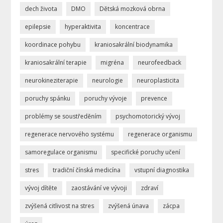
dech života
DMO
Dětská mozková obrna
epilepsie
hyperaktivita
koncentrace
koordinace pohybu
kraniosakrální biodynamika
kraniosakrální terapie
migréna
neurofeedback
neurokineziterapie
neurologie
neuroplasticita
poruchy spánku
poruchy vývoje
prevence
problémy se soustředěním
psychomotorický vývoj
regenerace nervového systému
regenerace organismu
samoregulace organismu
specifické poruchy učení
stres
tradiční čínská medicína
vstupní diagnostika
vývoj dítěte
zaostávání ve vývoji
zdraví
zvýšená citlivost na stres
zvýšená únava
zácpa