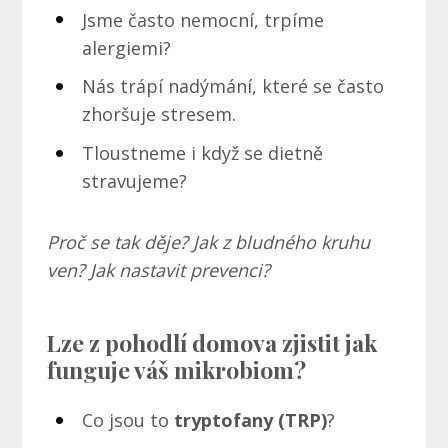
Jsme často nemocní, trpíme
alergiemi?
Nás trápí nadýmání, které se často
zhoršuje stresem.
Tloustneme i když se dietně
stravujeme?
Proč se tak děje?
Jak z bludného kruhu
ven?
Jak nastavit prevenci?
Lze z pohodlí domova zjistit jak
funguje váš mikrobiom?
Co jsou to
tryptofany (TRP)
?