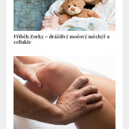
Příběh Zorky – dráždivý močový měchýř a
celiakie