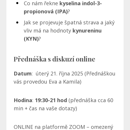
Co nám řekne
kyselina indol-3-
propionová (IPA)
?
Jak se projevuje špatná strava a jaký
vliv má na hodnoty
kynureninu
(KYN)
?
Přednáška
s diskuzí online
Datum
: úterý 21. října 2025 (Přednáškou
vás provedou Eva a Kamila)
Hodina
:
19:30-21 hod
(přednáška cca 60
min + čas na vaše dotazy)
ONLINE na platformě ZOOM – omezený