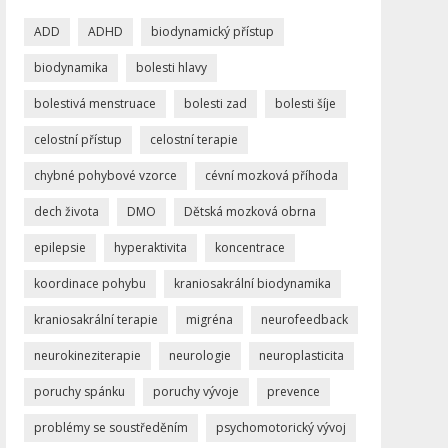
ADD
ADHD
biodynamický přístup
biodynamika
bolesti hlavy
bolestivá menstruace
bolesti zad
bolesti šíje
celostní přístup
celostní terapie
chybné pohybové vzorce
cévní mozková příhoda
dech života
DMO
Dětská mozková obrna
epilepsie
hyperaktivita
koncentrace
koordinace pohybu
kraniosakrální biodynamika
kraniosakrální terapie
migréna
neurofeedback
neurokineziterapie
neurologie
neuroplasticita
poruchy spánku
poruchy vývoje
prevence
problémy se soustředěním
psychomotorický vývoj