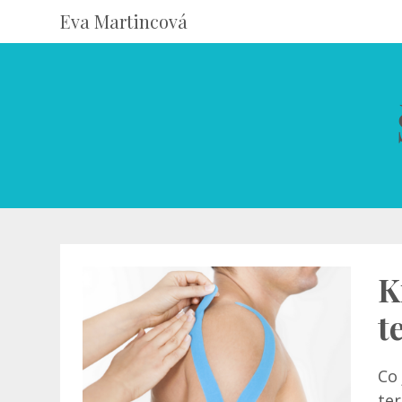
Eva Martincová
K
t
Co 
ter