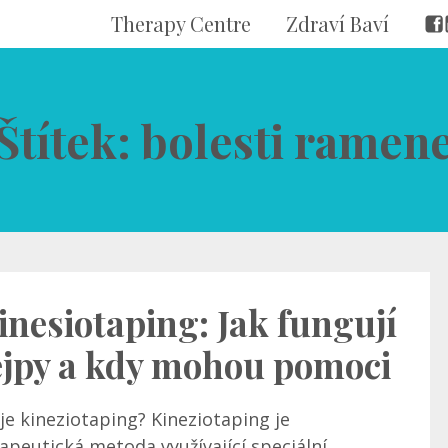
Therapy Centre
Zdraví Baví
Štítek: bolesti ramen
inesiotaping: Jak fungují
ejpy a kdy mohou pomoci
je kineziotaping? Kineziotaping je
apeutická metoda využívající speciální