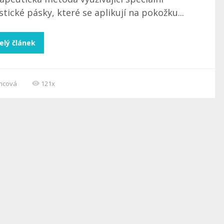
stické pásky, které se aplikují na pokožku...
elý článek
incová
121x