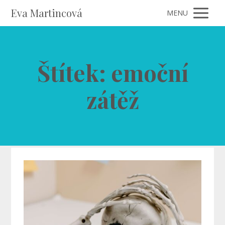
Eva Martincová
MENU
Štítek: emoční
zátěž