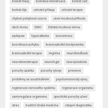
bolesti hlavy
bolestivá menstruace
bolesti zad
bolesti šíje
celostní přístup
celostní terapie
chybné pohybové vzorce
cévní mozková příhoda
dech života
DMO
Dětská mozková obrna
epilepsie
hyperaktivita
koncentrace
koordinace pohybu
kraniosakrální biodynamika
kraniosakrální terapie
migréna
neurofeedback
neurokineziterapie
neurologie
neuroplasticita
poruchy spánku
poruchy vývoje
prevence
problémy se soustředěním
psychomotorický vývoj
regenerace nervového systému
regenerace organismu
samoregulace organismu
specifické poruchy učení
stres
tradiční čínská medicína
vstupní diagnostika