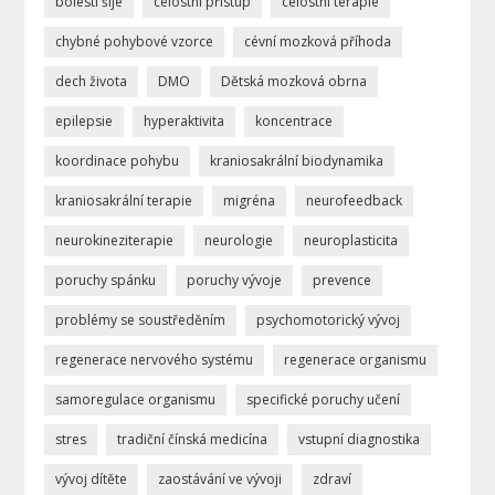
bolesti šíje
celostní přístup
celostní terapie
chybné pohybové vzorce
cévní mozková příhoda
dech života
DMO
Dětská mozková obrna
epilepsie
hyperaktivita
koncentrace
koordinace pohybu
kraniosakrální biodynamika
kraniosakrální terapie
migréna
neurofeedback
neurokineziterapie
neurologie
neuroplasticita
poruchy spánku
poruchy vývoje
prevence
problémy se soustředěním
psychomotorický vývoj
regenerace nervového systému
regenerace organismu
samoregulace organismu
specifické poruchy učení
stres
tradiční čínská medicína
vstupní diagnostika
vývoj dítěte
zaostávání ve vývoji
zdraví