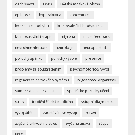
dech života
DMO
Dětská mozková obrna
epilepsie
hyperaktivita
koncentrace
koordinace pohybu
kraniosakrální biodynamika
kraniosakrální terapie
migréna
neurofeedback
neurokineziterapie
neurologie
neuroplasticita
poruchy spánku
poruchy vývoje
prevence
problémy se soustředěním
psychomotorický vývoj
regenerace nervového systému
regenerace organismu
samoregulace organismu
specifické poruchy učení
stres
tradiční čínská medicína
vstupní diagnostika
vývoj dítěte
zaostávání ve vývoji
zdraví
zvýšená citlivost na stres
zvýšená únava
zácpa
úraz