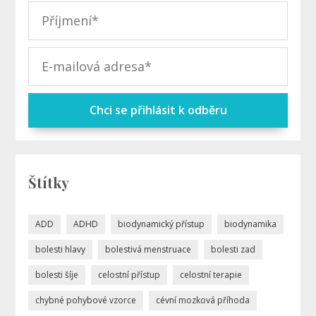
Chci se přihlásit k odběru
Štítky
ADD
ADHD
biodynamický přístup
biodynamika
bolesti hlavy
bolestivá menstruace
bolesti zad
bolesti šíje
celostní přístup
celostní terapie
chybné pohybové vzorce
cévní mozková příhoda