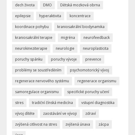
dech života
DMO
Dětská mozková obrna
epilepsie
hyperaktivita
koncentrace
koordinace pohybu
kraniosakrální biodynamika
kraniosakrální terapie
migréna
neurofeedback
neurokineziterapie
neurologie
neuroplasticita
poruchy spánku
poruchy vývoje
prevence
problémy se soustředěním
psychomotorický vývoj
regenerace nervového systému
regenerace organismu
samoregulace organismu
specifické poruchy učení
stres
tradiční čínská medicína
vstupní diagnostika
vývoj dítěte
zaostávání ve vývoji
zdraví
zvýšená citlivost na stres
zvýšená únava
zácpa