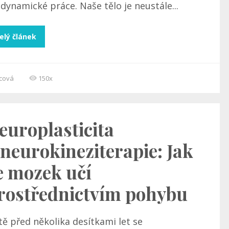
dynamické práce. Naše tělo je neustále...
elý článek
ncová
150x
europlasticita
 neurokineziterapie: Jak
e mozek učí
rostřednictvím pohybu
tě před několika desítkami let se