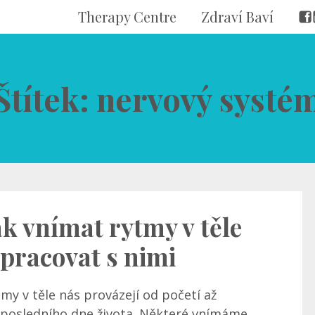
Therapy Centre
Zdraví Baví
Štítek: nervový systé
ak vnímat rytmy v těle
 pracovat s nimi
my v těle nás provázejí od početí až
 posledního dne života. Některé vnímáme