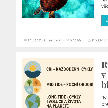
věd
C
26.4. 2025 (Aktualizováno: 14.6. 2026)
Eva Marti
R
v
b
Ry
pře