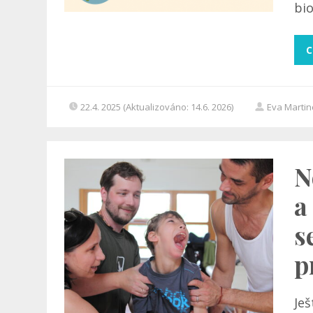
bio
C
22.4. 2025 (Aktualizováno: 14.6. 2026)
Eva Marti
N
a
s
p
Ješ