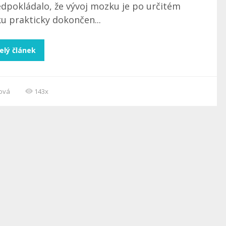
edpokládalo, že vývoj mozku je po určitém
u prakticky dokončen...
elý článek
cová
143x