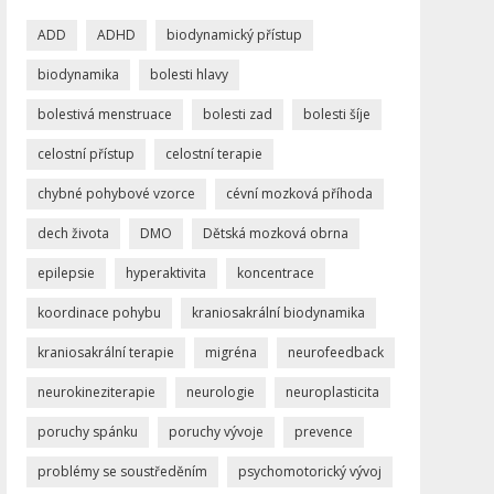
ADD
ADHD
biodynamický přístup
biodynamika
bolesti hlavy
bolestivá menstruace
bolesti zad
bolesti šíje
celostní přístup
celostní terapie
chybné pohybové vzorce
cévní mozková příhoda
dech života
DMO
Dětská mozková obrna
epilepsie
hyperaktivita
koncentrace
koordinace pohybu
kraniosakrální biodynamika
kraniosakrální terapie
migréna
neurofeedback
neurokineziterapie
neurologie
neuroplasticita
poruchy spánku
poruchy vývoje
prevence
problémy se soustředěním
psychomotorický vývoj