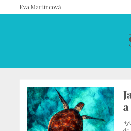
Eva Martincová
J
a
Ryt
do