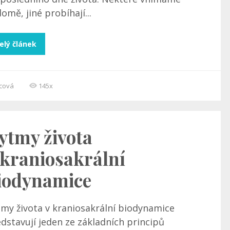
omě, jiné probíhají...
elý článek
ncová
145x
ytmy života
 kraniosakrální
iodynamice
tmy života v kraniosakrální biodynamice
dstavují jeden ze základních principů