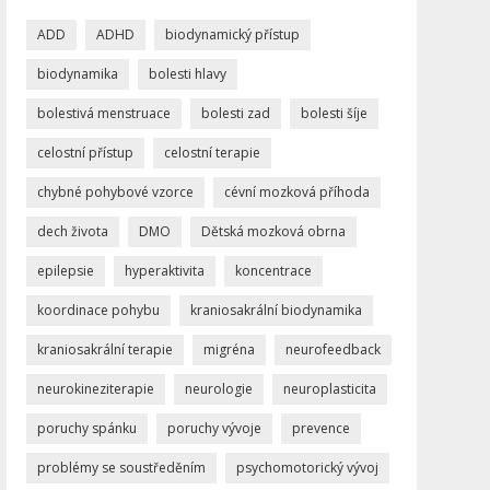
ADD
ADHD
biodynamický přístup
biodynamika
bolesti hlavy
bolestivá menstruace
bolesti zad
bolesti šíje
celostní přístup
celostní terapie
chybné pohybové vzorce
cévní mozková příhoda
dech života
DMO
Dětská mozková obrna
epilepsie
hyperaktivita
koncentrace
koordinace pohybu
kraniosakrální biodynamika
kraniosakrální terapie
migréna
neurofeedback
neurokineziterapie
neurologie
neuroplasticita
poruchy spánku
poruchy vývoje
prevence
problémy se soustředěním
psychomotorický vývoj