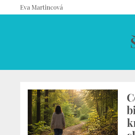
Eva Martincová
C
b
k