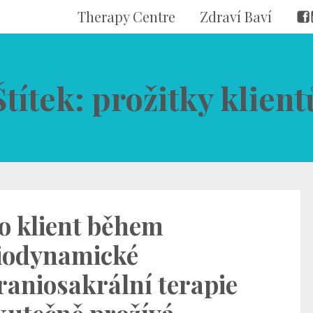
Therapy Centre
Zdraví Baví
Štítek: prožitky klient
o klient během
iodynamické
raniosakrální terapie