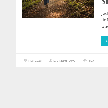
s
Jed
lid
bud
C
14.6. 2026
Eva Martincová
182x