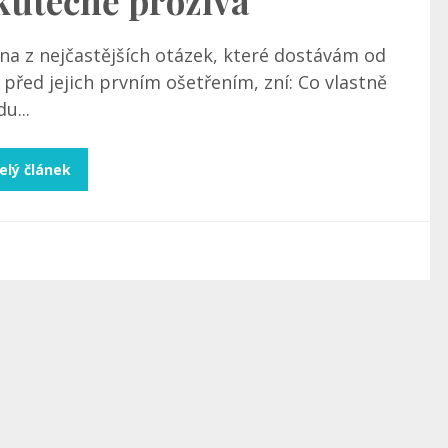
kutečně prožívá
na z nejčastějších otázek, které dostávám od
í před jejich prvním ošetřením, zní: Co vlastně
u...
elý článek