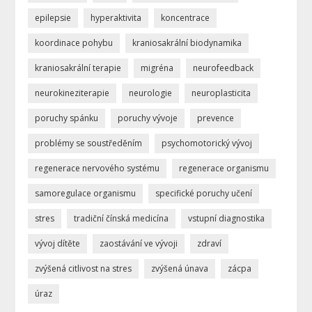
epilepsie
hyperaktivita
koncentrace
koordinace pohybu
kraniosakrální biodynamika
kraniosakrální terapie
migréna
neurofeedback
neurokineziterapie
neurologie
neuroplasticita
poruchy spánku
poruchy vývoje
prevence
problémy se soustředěním
psychomotorický vývoj
regenerace nervového systému
regenerace organismu
samoregulace organismu
specifické poruchy učení
stres
tradiční čínská medicína
vstupní diagnostika
vývoj dítěte
zaostávání ve vývoji
zdraví
zvýšená citlivost na stres
zvýšená únava
zácpa
úraz