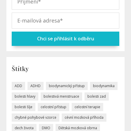
Chci se přihlásit k odběru
Štítky
ADD
ADHD
biodynamický přístup
biodynamika
bolesti hlavy
bolestivá menstruace
bolesti zad
bolesti šíje
celostní přístup
celostní terapie
chybné pohybové vzorce
cévní mozková příhoda
dech života
DMO
Dětská mozková obrna