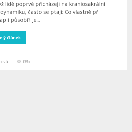
ž lidé poprvé přicházejí na kraniosakrální
dynamiku, často se ptají: Co vlastně při
apii působí? Je...
elý článek
ncová
135x