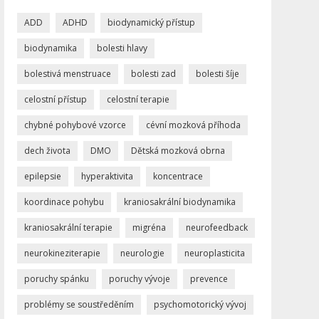
ADD
ADHD
biodynamický přístup
biodynamika
bolesti hlavy
bolestivá menstruace
bolesti zad
bolesti šíje
celostní přístup
celostní terapie
chybné pohybové vzorce
cévní mozková příhoda
dech života
DMO
Dětská mozková obrna
epilepsie
hyperaktivita
koncentrace
koordinace pohybu
kraniosakrální biodynamika
kraniosakrální terapie
migréna
neurofeedback
neurokineziterapie
neurologie
neuroplasticita
poruchy spánku
poruchy vývoje
prevence
problémy se soustředěním
psychomotorický vývoj