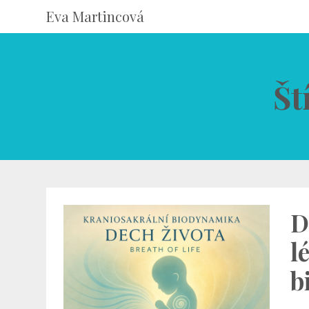
Eva Martincová
Št
D
l
b