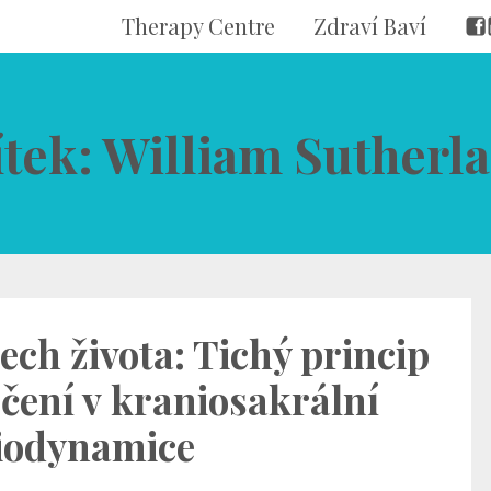
Therapy Centre
Zdraví Baví
ítek: William Sutherl
ech života: Tichý princip
éčení v kraniosakrální
iodynamice