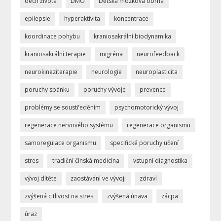
dech života
DMO
Dětská mozková obrna
epilepsie
hyperaktivita
koncentrace
koordinace pohybu
kraniosakrální biodynamika
kraniosakrální terapie
migréna
neurofeedback
neurokineziterapie
neurologie
neuroplasticita
poruchy spánku
poruchy vývoje
prevence
problémy se soustředěním
psychomotorický vývoj
regenerace nervového systému
regenerace organismu
samoregulace organismu
specifické poruchy učení
stres
tradiční čínská medicína
vstupní diagnostika
vývoj dítěte
zaostávání ve vývoji
zdraví
zvýšená citlivost na stres
zvýšená únava
zácpa
úraz