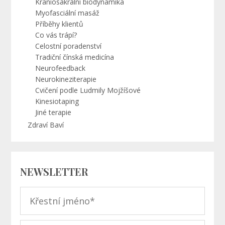
Kraniosakrální biodynamika
Myofasciální masáž
Příběhy klientů
Co vás trápí?
Celostní poradenství
Tradiční čínská medicína
Neurofeedback
Neurokineziterapie
Cvičení podle Ludmily Mojžíšové
Kinesiotaping
Jiné terapie
Zdraví Baví
NEWSLETTER