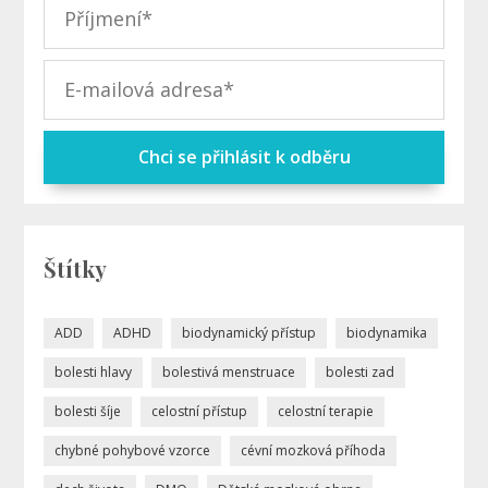
Chci se přihlásit k odběru
Štítky
ADD
ADHD
biodynamický přístup
biodynamika
bolesti hlavy
bolestivá menstruace
bolesti zad
bolesti šíje
celostní přístup
celostní terapie
chybné pohybové vzorce
cévní mozková příhoda