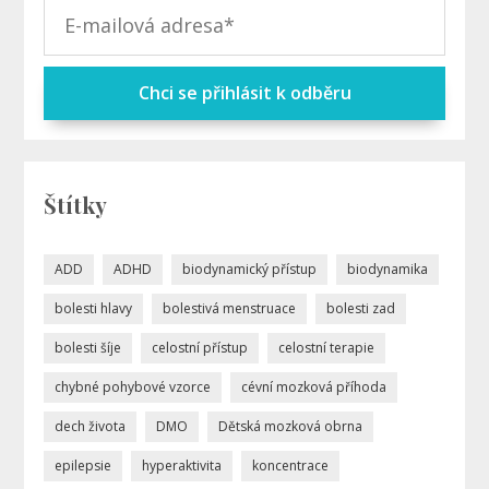
Chci se přihlásit k odběru
Štítky
ADD
ADHD
biodynamický přístup
biodynamika
bolesti hlavy
bolestivá menstruace
bolesti zad
bolesti šíje
celostní přístup
celostní terapie
chybné pohybové vzorce
cévní mozková příhoda
dech života
DMO
Dětská mozková obrna
epilepsie
hyperaktivita
koncentrace