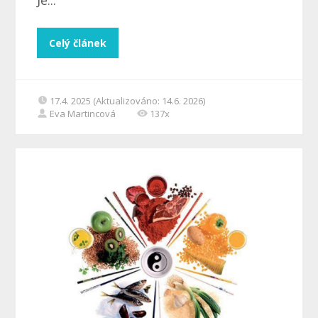
Je...
Celý článek
17.4. 2025 (Aktualizováno: 14.6. 2026)
Eva Martincová
137x