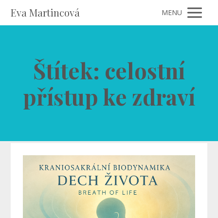
Eva Martincová
MENU
Štítek: celostní
přístup ke zdraví