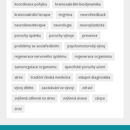
koordinace pohybu
kraniosakrální biodynamika
kraniosakrální terapie
migréna
neurofeedback
neurokineziterapie
neurologie
neuroplasticita
poruchy spánku
poruchy vývoje
prevence
problémy se soustředěním
psychomotorický vývoj
regenerace nervového systému
regenerace organismu
samoregulace organismu
specifické poruchy učení
stres
tradiční čínská medicína
vstupní diagnostika
vývoj dítěte
zaostávání ve vývoji
zdraví
zvýšená citlivost na stres
zvýšená únava
zácpa
úraz