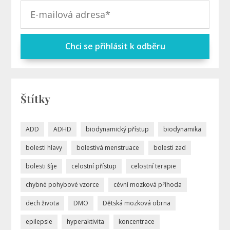
Chci se přihlásit k odběru
Štítky
ADD
ADHD
biodynamický přístup
biodynamika
bolesti hlavy
bolestivá menstruace
bolesti zad
bolesti šíje
celostní přístup
celostní terapie
chybné pohybové vzorce
cévní mozková příhoda
dech života
DMO
Dětská mozková obrna
epilepsie
hyperaktivita
koncentrace