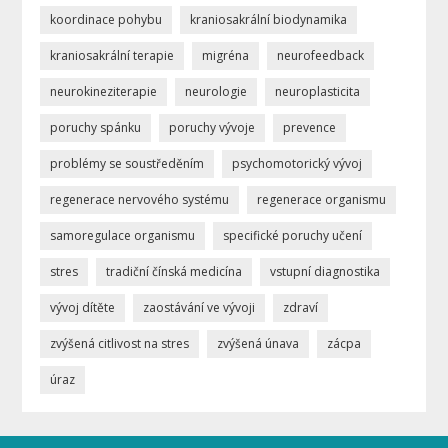
koordinace pohybu
kraniosakrální biodynamika
kraniosakrální terapie
migréna
neurofeedback
neurokineziterapie
neurologie
neuroplasticita
poruchy spánku
poruchy vývoje
prevence
problémy se soustředěním
psychomotorický vývoj
regenerace nervového systému
regenerace organismu
samoregulace organismu
specifické poruchy učení
stres
tradiční čínská medicína
vstupní diagnostika
vývoj dítěte
zaostávání ve vývoji
zdraví
zvýšená citlivost na stres
zvýšená únava
zácpa
úraz