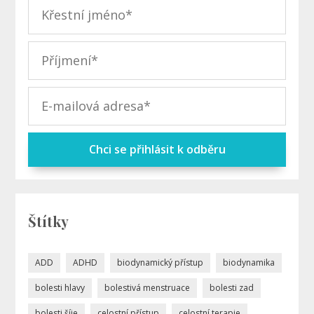
Chci se přihlásit k odběru
Štítky
ADD
ADHD
biodynamický přístup
biodynamika
bolesti hlavy
bolestivá menstruace
bolesti zad
bolesti šíje
celostní přístup
celostní terapie