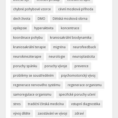
chybné pohybové vzorce
cévní mozková příhoda
dech života
DMO
Dětská mozková obrna
epilepsie
hyperaktivita
koncentrace
koordinace pohybu
kraniosakrální biodynamika
kraniosakrální terapie
migréna
neurofeedback
neurokineziterapie
neurologie
neuroplasticita
poruchy spánku
poruchy vývoje
prevence
problémy se soustředěním
psychomotorický vývoj
regenerace nervového systému
regenerace organismu
samoregulace organismu
specifické poruchy učení
stres
tradiční čínská medicína
vstupní diagnostika
vývoj dítěte
zaostávání ve vývoji
zdraví