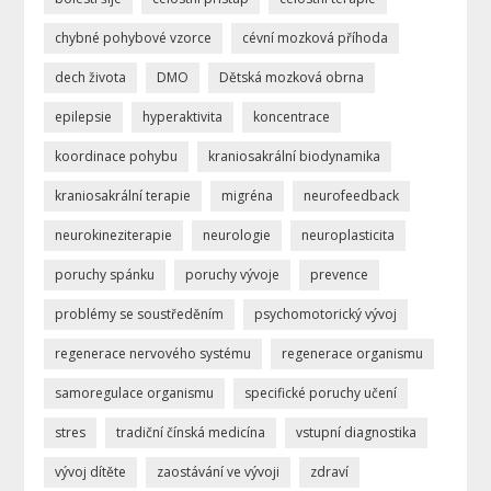
chybné pohybové vzorce
cévní mozková příhoda
dech života
DMO
Dětská mozková obrna
epilepsie
hyperaktivita
koncentrace
koordinace pohybu
kraniosakrální biodynamika
kraniosakrální terapie
migréna
neurofeedback
neurokineziterapie
neurologie
neuroplasticita
poruchy spánku
poruchy vývoje
prevence
problémy se soustředěním
psychomotorický vývoj
regenerace nervového systému
regenerace organismu
samoregulace organismu
specifické poruchy učení
stres
tradiční čínská medicína
vstupní diagnostika
vývoj dítěte
zaostávání ve vývoji
zdraví