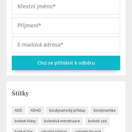
Chci se přihlásit k odběru
Štítky
ADD
ADHD
biodynamický přístup
biodynamika
bolesti hlavy
bolestivá menstruace
bolesti zad
bolesti šíje
celostní přístup
celostní terapie