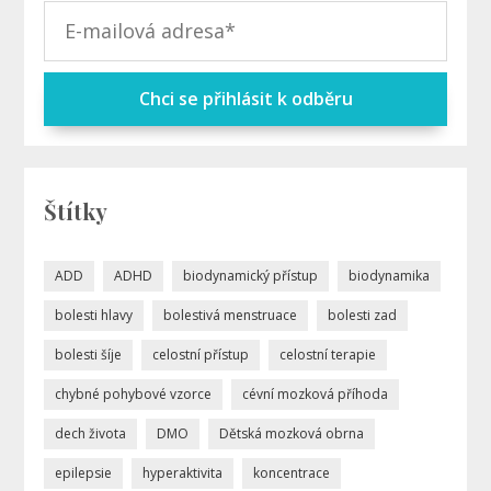
Chci se přihlásit k odběru
Štítky
ADD
ADHD
biodynamický přístup
biodynamika
bolesti hlavy
bolestivá menstruace
bolesti zad
bolesti šíje
celostní přístup
celostní terapie
chybné pohybové vzorce
cévní mozková příhoda
dech života
DMO
Dětská mozková obrna
epilepsie
hyperaktivita
koncentrace