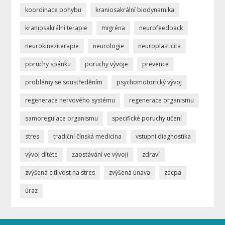
koordinace pohybu
kraniosakrální biodynamika
kraniosakrální terapie
migréna
neurofeedback
neurokineziterapie
neurologie
neuroplasticita
poruchy spánku
poruchy vývoje
prevence
problémy se soustředěním
psychomotorický vývoj
regenerace nervového systému
regenerace organismu
samoregulace organismu
specifické poruchy učení
stres
tradiční čínská medicína
vstupní diagnostika
vývoj dítěte
zaostávání ve vývoji
zdraví
zvýšená citlivost na stres
zvýšená únava
zácpa
úraz