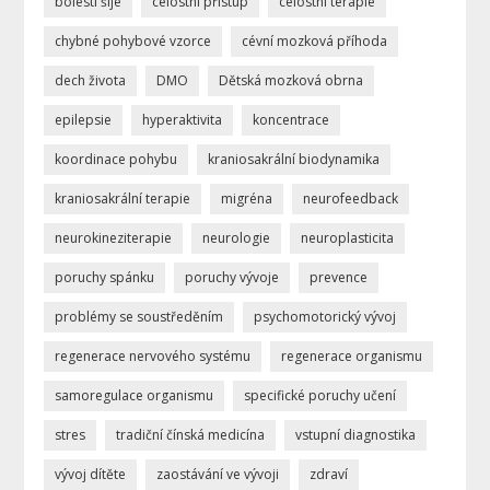
bolesti šíje
celostní přístup
celostní terapie
chybné pohybové vzorce
cévní mozková příhoda
dech života
DMO
Dětská mozková obrna
epilepsie
hyperaktivita
koncentrace
koordinace pohybu
kraniosakrální biodynamika
kraniosakrální terapie
migréna
neurofeedback
neurokineziterapie
neurologie
neuroplasticita
poruchy spánku
poruchy vývoje
prevence
problémy se soustředěním
psychomotorický vývoj
regenerace nervového systému
regenerace organismu
samoregulace organismu
specifické poruchy učení
stres
tradiční čínská medicína
vstupní diagnostika
vývoj dítěte
zaostávání ve vývoji
zdraví