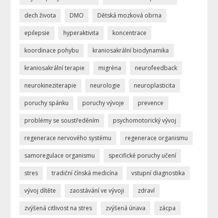
dech života
DMO
Dětská mozková obrna
epilepsie
hyperaktivita
koncentrace
koordinace pohybu
kraniosakrální biodynamika
kraniosakrální terapie
migréna
neurofeedback
neurokineziterapie
neurologie
neuroplasticita
poruchy spánku
poruchy vývoje
prevence
problémy se soustředěním
psychomotorický vývoj
regenerace nervového systému
regenerace organismu
samoregulace organismu
specifické poruchy učení
stres
tradiční čínská medicína
vstupní diagnostika
vývoj dítěte
zaostávání ve vývoji
zdraví
zvýšená citlivost na stres
zvýšená únava
zácpa