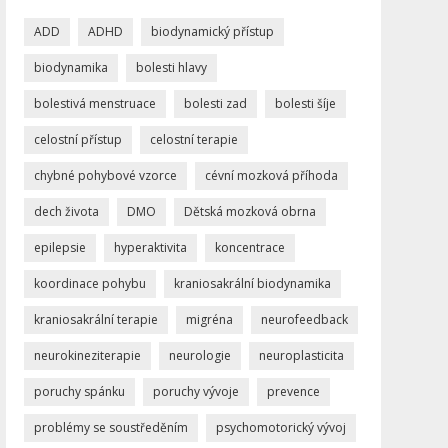
ADD
ADHD
biodynamický přístup
biodynamika
bolesti hlavy
bolestivá menstruace
bolesti zad
bolesti šíje
celostní přístup
celostní terapie
chybné pohybové vzorce
cévní mozková příhoda
dech života
DMO
Dětská mozková obrna
epilepsie
hyperaktivita
koncentrace
koordinace pohybu
kraniosakrální biodynamika
kraniosakrální terapie
migréna
neurofeedback
neurokineziterapie
neurologie
neuroplasticita
poruchy spánku
poruchy vývoje
prevence
problémy se soustředěním
psychomotorický vývoj