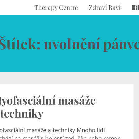
Therapy Centre
Zdraví Baví
Štítek: uvolnění pánv
yofasciální masáže
 techniky
ofasciální masáže a techniky Mnoho lidí
chází na masáž s bolestí zad, šíje nebo ramen