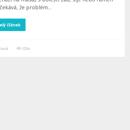
čekává, že problém...
elý článek
ncová
125x