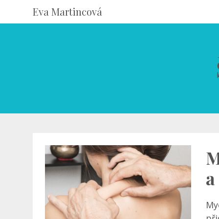
Eva Martincová
M
a
My
při