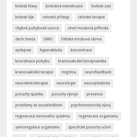
bolesti hlavy
bolestivá menstruace
bolesti zad
bolesti šíje
celostní přístup
celostní terapie
chybné pohybové vzorce
cévní mozková příhoda
dech života
DMO
Dětská mozková obrna
epilepsie
hyperaktivita
koncentrace
koordinace pohybu
kraniosakrální biodynamika
kraniosakrální terapie
migréna
neurofeedback
neurokineziterapie
neurologie
neuroplasticita
poruchy spánku
poruchy vývoje
prevence
problémy se soustředěním
psychomotorický vývoj
regenerace nervového systému
regenerace organismu
samoregulace organismu
specifické poruchy učení