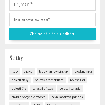
Chci se přihlásit k odběru
Štítky
ADD
ADHD
biodynamický přístup
biodynamika
bolesti hlavy
bolestivá menstruace
bolesti zad
bolesti šíje
celostní přístup
celostní terapie
chybné pohybové vzorce
cévní mozková příhoda