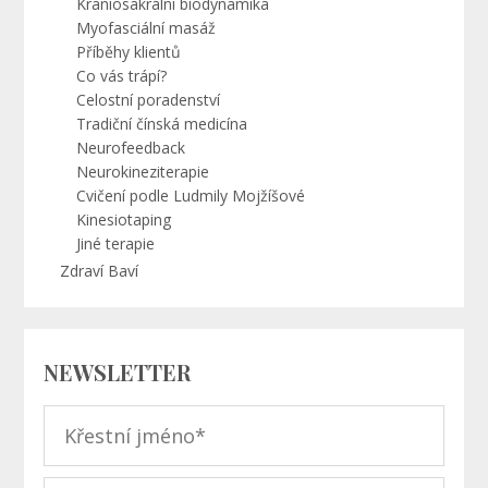
Kraniosakrální biodynamika
Myofasciální masáž
Příběhy klientů
Co vás trápí?
Celostní poradenství
Tradiční čínská medicína
Neurofeedback
Neurokineziterapie
Cvičení podle Ludmily Mojžíšové
Kinesiotaping
Jiné terapie
Zdraví Baví
NEWSLETTER