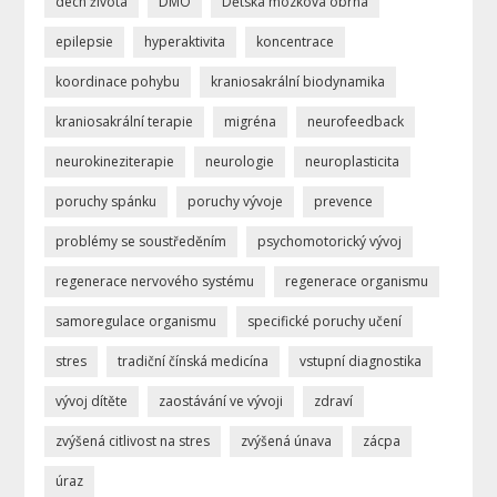
dech života
DMO
Dětská mozková obrna
epilepsie
hyperaktivita
koncentrace
koordinace pohybu
kraniosakrální biodynamika
kraniosakrální terapie
migréna
neurofeedback
neurokineziterapie
neurologie
neuroplasticita
poruchy spánku
poruchy vývoje
prevence
problémy se soustředěním
psychomotorický vývoj
regenerace nervového systému
regenerace organismu
samoregulace organismu
specifické poruchy učení
stres
tradiční čínská medicína
vstupní diagnostika
vývoj dítěte
zaostávání ve vývoji
zdraví
zvýšená citlivost na stres
zvýšená únava
zácpa
úraz