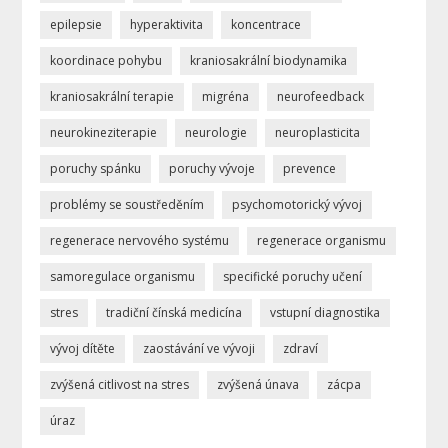
epilepsie
hyperaktivita
koncentrace
koordinace pohybu
kraniosakrální biodynamika
kraniosakrální terapie
migréna
neurofeedback
neurokineziterapie
neurologie
neuroplasticita
poruchy spánku
poruchy vývoje
prevence
problémy se soustředěním
psychomotorický vývoj
regenerace nervového systému
regenerace organismu
samoregulace organismu
specifické poruchy učení
stres
tradiční čínská medicína
vstupní diagnostika
vývoj dítěte
zaostávání ve vývoji
zdraví
zvýšená citlivost na stres
zvýšená únava
zácpa
úraz