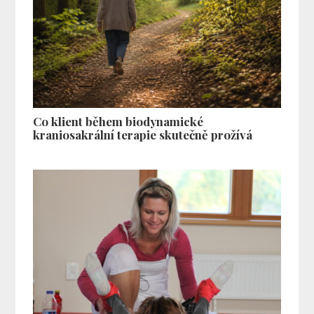
Co klient během biodynamické
kraniosakrální terapie skutečně prožívá