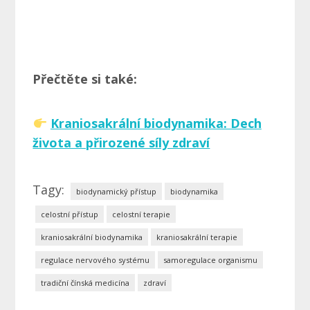
Přečtěte si také:
Kraniosakrální biodynamika: Dech
života a přirozené síly zdraví
Tagy:
biodynamický přístup
biodynamika
celostní přístup
celostní terapie
kraniosakrální biodynamika
kraniosakrální terapie
regulace nervového systému
samoregulace organismu
tradiční čínská medicína
zdraví