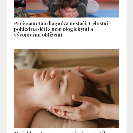
Proč samotná diagnóza nestačí: Celostní
pohled na děti s neurologickými a
vývojovými obtížemi