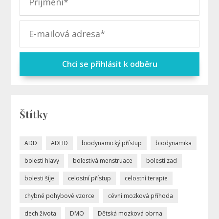
Chci se přihlásit k odběru
Štítky
ADD
ADHD
biodynamický přístup
biodynamika
bolesti hlavy
bolestivá menstruace
bolesti zad
bolesti šíje
celostní přístup
celostní terapie
chybné pohybové vzorce
cévní mozková příhoda
dech života
DMO
Dětská mozková obrna