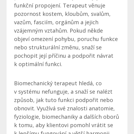
funkční propojení. Terapeut věnuje
pozornost kostem, kloubům, svalům,
vazům, fasciím, orgánům a jejich
vzájemným vztahům. Pokud někde
objeví omezení pohybu, poruchu funkce
nebo strukturální změnu, snaží se
pochopit její příčinu a podpořit návrat
k optimální funkci.
Biomechanický terapeut hledá, co
v systému nefunguje, a snaží se nalézt
způsob, jak tuto funkci podpořit nebo
obnovit. Využívá své znalosti anatomie,
fyziologie, biomechaniky a dalších oborů
k tomu, aby klientovi pomohl vrátit se
k lepšímu fungování a větší harmonii.