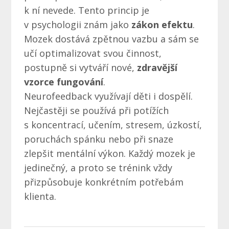
k ní nevede. Tento princip je
v psychologii znám jako
zákon efektu
.
Mozek dostává zpětnou vazbu a sám se
učí optimalizovat svou činnost,
postupně si vytváří nové,
zdravější
vzorce fungování
.
Neurofeedback využívají děti i dospělí.
Nejčastěji se používá při potížích
s koncentrací, učením, stresem, úzkostí,
poruchách spánku nebo při snaze
zlepšit mentální výkon. Každý mozek je
jedinečný, a proto se trénink vždy
přizpůsobuje konkrétním potřebám
klienta.