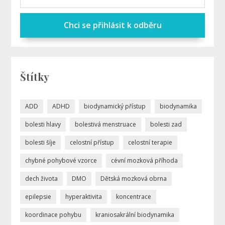
Chci se přihlásit k odběru
Štítky
ADD
ADHD
biodynamický přístup
biodynamika
bolesti hlavy
bolestivá menstruace
bolesti zad
bolesti šíje
celostní přístup
celostní terapie
chybné pohybové vzorce
cévní mozková příhoda
dech života
DMO
Dětská mozková obrna
epilepsie
hyperaktivita
koncentrace
koordinace pohybu
kraniosakrální biodynamika