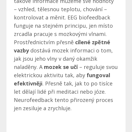
takové informace můžeme své hodnoty
– vzhled, tělesnou teplotu, chování –
kontrolovat a měnit. EEG biofeedback
funguje na stejném principu, jen místo
zrcadla pracuje s mozkovými vlnami.
Prostřednictvím přesně
cílené zpětné
vazby
dostává mozek informaci o tom,
jak jsou jeho vlny v daný okamžik
naladěny. A
mozek se učí
– reguluje svou
elektrickou aktivitu tak, aby
fungoval
efektivněji
. Přesně tak, jak to po tisíce
let dělají lidé při meditaci nebo józe.
Neurofeedback tento přirozený proces
jen zesiluje a zrychluje.