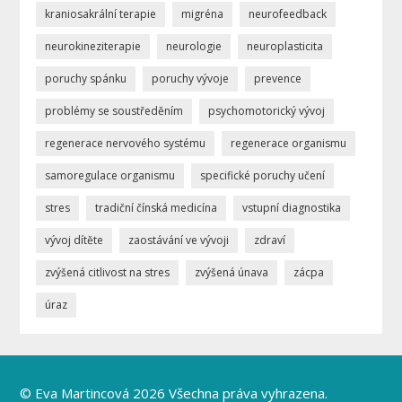
kraniosakrální terapie
migréna
neurofeedback
neurokineziterapie
neurologie
neuroplasticita
poruchy spánku
poruchy vývoje
prevence
problémy se soustředěním
psychomotorický vývoj
regenerace nervového systému
regenerace organismu
samoregulace organismu
specifické poruchy učení
stres
tradiční čínská medicína
vstupní diagnostika
vývoj dítěte
zaostávání ve vývoji
zdraví
zvýšená citlivost na stres
zvýšená únava
zácpa
úraz
© Eva Martincová 2026 Všechna práva vyhrazena.