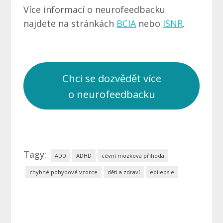
Více informací o neurofeedbacku
najdete na stránkách
BCIA
nebo
ISNR
.
Chci se dozvědět více
o neurofeedbacku
Tagy:
ADD
ADHD
cévní mozková příhoda
chybné pohybové vzorce
děti a zdraví
epilepsie