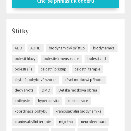
Chci se přihlásit k odběru
Štítky
ADD
ADHD
biodynamický přístup
biodynamika
bolesti hlavy
bolestivá menstruace
bolesti zad
bolesti šíje
celostní přístup
celostní terapie
chybné pohybové vzorce
cévní mozková příhoda
dech života
DMO
Dětská mozková obrna
epilepsie
hyperaktivita
koncentrace
koordinace pohybu
kraniosakrální biodynamika
kraniosakrální terapie
migréna
neurofeedback