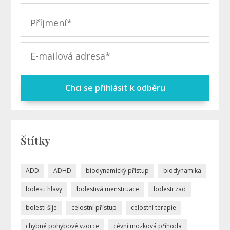
Chci se přihlásit k odběru
Štítky
ADD
ADHD
biodynamický přístup
biodynamika
bolesti hlavy
bolestivá menstruace
bolesti zad
bolesti šíje
celostní přístup
celostní terapie
chybné pohybové vzorce
cévní mozková příhoda