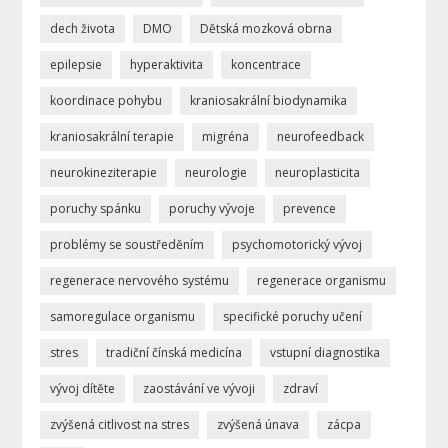
dech života
DMO
Dětská mozková obrna
epilepsie
hyperaktivita
koncentrace
koordinace pohybu
kraniosakrální biodynamika
kraniosakrální terapie
migréna
neurofeedback
neurokineziterapie
neurologie
neuroplasticita
poruchy spánku
poruchy vývoje
prevence
problémy se soustředěním
psychomotorický vývoj
regenerace nervového systému
regenerace organismu
samoregulace organismu
specifické poruchy učení
stres
tradiční čínská medicína
vstupní diagnostika
vývoj dítěte
zaostávání ve vývoji
zdraví
zvýšená citlivost na stres
zvýšená únava
zácpa