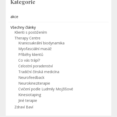
Kategorie
akce
Všechny články
Klienti s postižením
Therapy Centre
Kraniosakrální biodynamika
Myofasciální masáž
Příběhy klientů
Co vás trápí?
Celostní poradenství
Tradiční čínská medicína
Neurofeedback
Neurokineziterapie
Cvičení podle Ludmily Mojžíšové
Kinesiotaping
Jiné terapie
Zdraví Baví