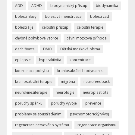
ADD
ADHD
biodynamický přístup
biodynamika
bolesti hlavy
bolestivá menstruace
bolesti zad
bolesti šíje
celostní přístup
celostní terapie
chybné pohybové vzorce
cévní mozková příhoda
dech života
DMO
Dětská mozková obrna
epilepsie
hyperaktivita
koncentrace
koordinace pohybu
kraniosakrální biodynamika
kraniosakrální terapie
migréna
neurofeedback
neurokineziterapie
neurologie
neuroplasticita
poruchy spánku
poruchy vývoje
prevence
problémy se soustředěním
psychomotorický vývoj
regenerace nervového systému
regenerace organismu