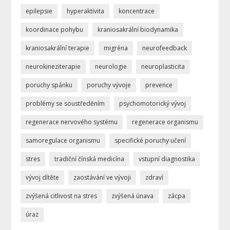
epilepsie
hyperaktivita
koncentrace
koordinace pohybu
kraniosakrální biodynamika
kraniosakrální terapie
migréna
neurofeedback
neurokineziterapie
neurologie
neuroplasticita
poruchy spánku
poruchy vývoje
prevence
problémy se soustředěním
psychomotorický vývoj
regenerace nervového systému
regenerace organismu
samoregulace organismu
specifické poruchy učení
stres
tradiční čínská medicína
vstupní diagnostika
vývoj dítěte
zaostávání ve vývoji
zdraví
zvýšená citlivost na stres
zvýšená únava
zácpa
úraz