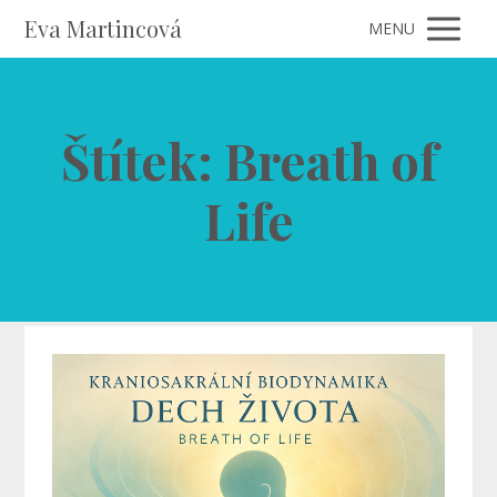
Eva Martincová
MENU
Štítek: Breath of
Life