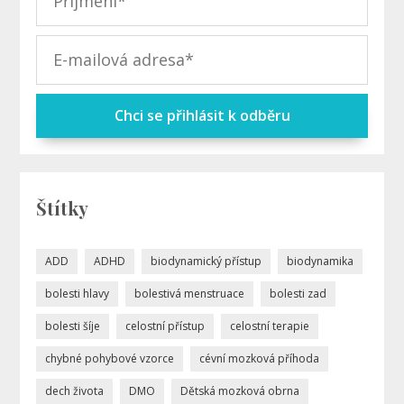
Chci se přihlásit k odběru
Štítky
ADD
ADHD
biodynamický přístup
biodynamika
bolesti hlavy
bolestivá menstruace
bolesti zad
bolesti šíje
celostní přístup
celostní terapie
chybné pohybové vzorce
cévní mozková příhoda
dech života
DMO
Dětská mozková obrna