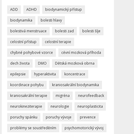
ADD
ADHD
biodynamický přístup
biodynamika
bolesti hlavy
bolestivá menstruace
bolesti zad
bolesti šíje
celostní přístup
celostní terapie
chybné pohybové vzorce
cévní mozková příhoda
dech života
DMO
Dětská mozková obrna
epilepsie
hyperaktivita
koncentrace
koordinace pohybu
kraniosakrální biodynamika
kraniosakrální terapie
migréna
neurofeedback
neurokineziterapie
neurologie
neuroplasticita
poruchy spánku
poruchy vývoje
prevence
problémy se soustředěním
psychomotorický vývoj