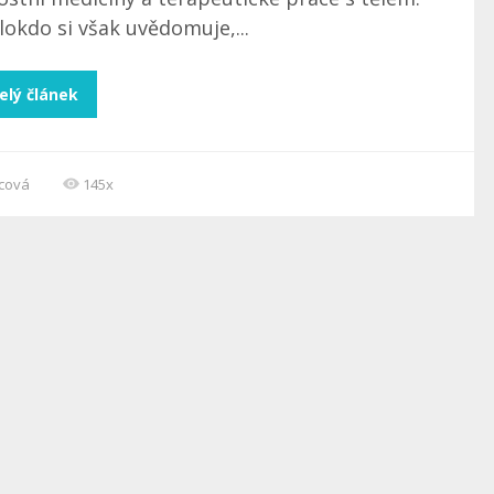
okdo si však uvědomuje,...
elý článek
ncová
145x