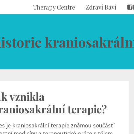
Therapy Centre
Zdraví Baví
historie kraniosakráln
ak vznikla
raniosakrální terapie?
es je kraniosakrální terapie známou součástí
ostní medicíny a terapeutické práce s tělem.