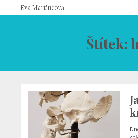
Eva Martincová
Štítek: 
J
k
Dn
cel