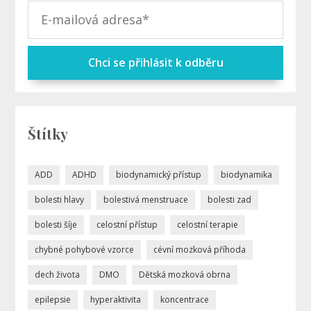
Chci se přihlásit k odběru
Štítky
ADD
ADHD
biodynamický přístup
biodynamika
bolesti hlavy
bolestivá menstruace
bolesti zad
bolesti šíje
celostní přístup
celostní terapie
chybné pohybové vzorce
cévní mozková příhoda
dech života
DMO
Dětská mozková obrna
epilepsie
hyperaktivita
koncentrace