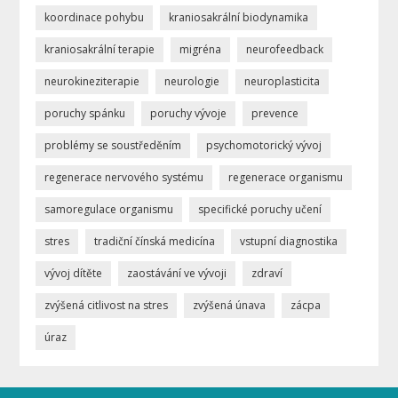
koordinace pohybu
kraniosakrální biodynamika
kraniosakrální terapie
migréna
neurofeedback
neurokineziterapie
neurologie
neuroplasticita
poruchy spánku
poruchy vývoje
prevence
problémy se soustředěním
psychomotorický vývoj
regenerace nervového systému
regenerace organismu
samoregulace organismu
specifické poruchy učení
stres
tradiční čínská medicína
vstupní diagnostika
vývoj dítěte
zaostávání ve vývoji
zdraví
zvýšená citlivost na stres
zvýšená únava
zácpa
úraz