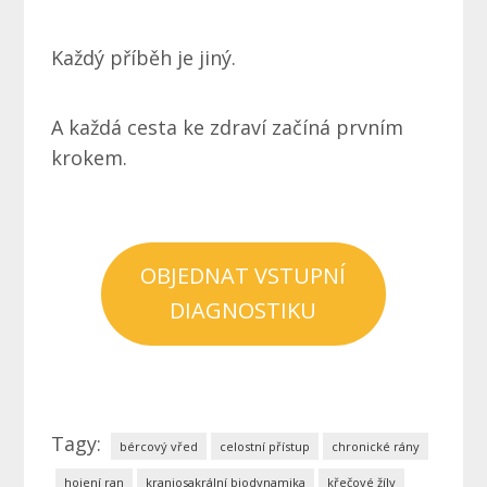
Každý příběh je jiný.
A každá cesta ke zdraví začíná prvním
krokem.
OBJEDNAT VSTUPNÍ
DIAGNOSTIKU
Tagy:
bércový vřed
celostní přístup
chronické rány
hojení ran
kraniosakrální biodynamika
křečové žíly