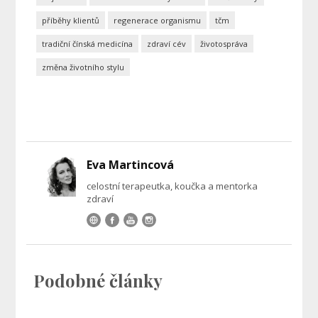
příběhy klientů
regenerace organismu
tčm
tradiční čínská medicína
zdraví cév
životospráva
změna životního stylu
Eva Martincová
celostní terapeutka, koučka a mentorka
zdraví
Podobné články