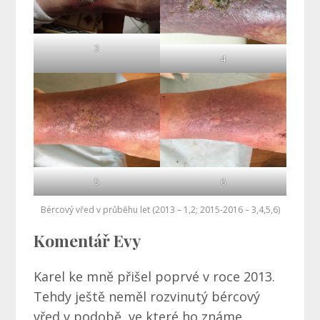
3
4
5
6
Bércový vřed v průběhu let (2013 – 1,2; 2015-2016 – 3,4,5,6)
Komentář Evy
Karel ke mně přišel poprvé v roce 2013.
Tehdy ještě neměl rozvinutý bércový
vřed v podobě, ve které ho známe