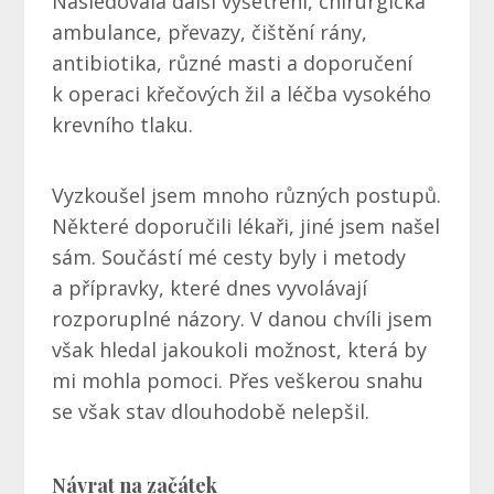
Následovala další vyšetření, chirurgická
ambulance, převazy, čištění rány,
antibiotika, různé masti a doporučení
k operaci křečových žil a léčba vysokého
krevního tlaku.
Vyzkoušel jsem mnoho různých postupů.
Některé doporučili lékaři, jiné jsem našel
sám. Součástí mé cesty byly i metody
a přípravky, které dnes vyvolávají
rozporuplné názory. V danou chvíli jsem
však hledal jakoukoli možnost, která by
mi mohla pomoci. Přes veškerou snahu
se však stav dlouhodobě nelepšil.
Návrat na začátek