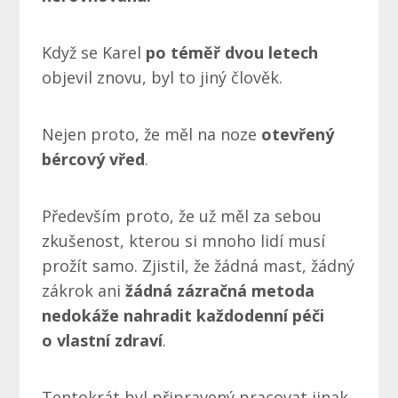
Když se Karel
po téměř dvou letech
objevil znovu, byl to jiný člověk.
Nejen proto, že měl na noze
otevřený
bércový vřed
.
Především proto, že už měl za sebou
zkušenost, kterou si mnoho lidí musí
prožít samo. Zjistil, že žádná mast, žádný
zákrok ani
žádná zázračná metoda
nedokáže nahradit každodenní péči
o vlastní zdraví
.
Tentokrát byl připravený pracovat jinak.