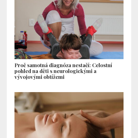
Proč samotná diagnóza nestačí: Celostní
pohled na děti s neurologickými a
vývojovými obtížemi