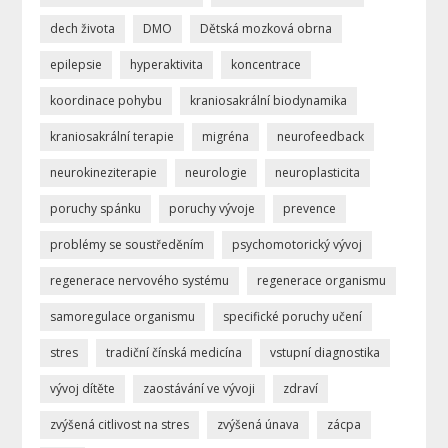
dech života
DMO
Dětská mozková obrna
epilepsie
hyperaktivita
koncentrace
koordinace pohybu
kraniosakrální biodynamika
kraniosakrální terapie
migréna
neurofeedback
neurokineziterapie
neurologie
neuroplasticita
poruchy spánku
poruchy vývoje
prevence
problémy se soustředěním
psychomotorický vývoj
regenerace nervového systému
regenerace organismu
samoregulace organismu
specifické poruchy učení
stres
tradiční čínská medicína
vstupní diagnostika
vývoj dítěte
zaostávání ve vývoji
zdraví
zvýšená citlivost na stres
zvýšená únava
zácpa