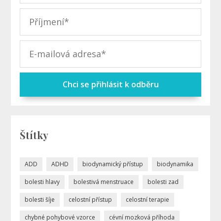
Chci se přihlásit k odběru
Štítky
ADD
ADHD
biodynamický přístup
biodynamika
bolesti hlavy
bolestivá menstruace
bolesti zad
bolesti šíje
celostní přístup
celostní terapie
chybné pohybové vzorce
cévní mozková příhoda