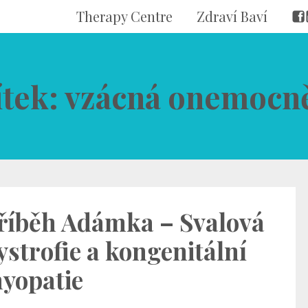
Therapy Centre
Zdraví Baví
ítek: vzácná onemocn
říběh Adámka – Svalová
ystrofie a kongenitální
yopatie