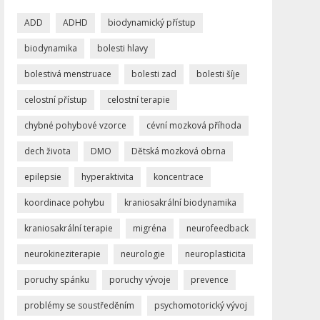
ADD
ADHD
biodynamický přístup
biodynamika
bolesti hlavy
bolestivá menstruace
bolesti zad
bolesti šíje
celostní přístup
celostní terapie
chybné pohybové vzorce
cévní mozková příhoda
dech života
DMO
Dětská mozková obrna
epilepsie
hyperaktivita
koncentrace
koordinace pohybu
kraniosakrální biodynamika
kraniosakrální terapie
migréna
neurofeedback
neurokineziterapie
neurologie
neuroplasticita
poruchy spánku
poruchy vývoje
prevence
problémy se soustředěním
psychomotorický vývoj