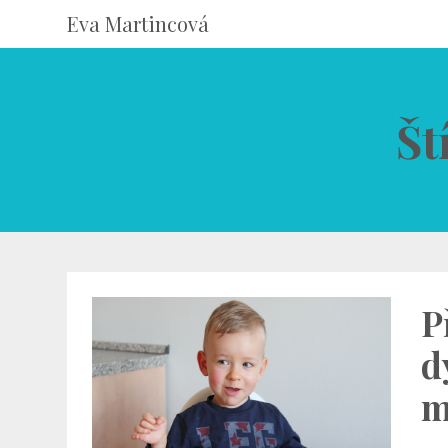
Eva Martincová
Št
P
d
m