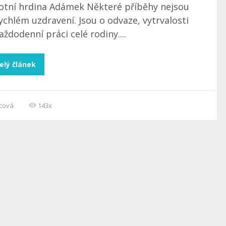
votní hrdina Adámek Některé příběhy nejsou
ychlém uzdravení. Jsou o odvaze, vytrvalosti
aždodenní práci celé rodiny....
elý článek
ncová
143x