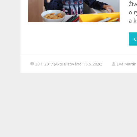
Ži
o r
a k
C
20.1. 2017 (Aktualizováno: 15.6. 2026)
Eva Marti