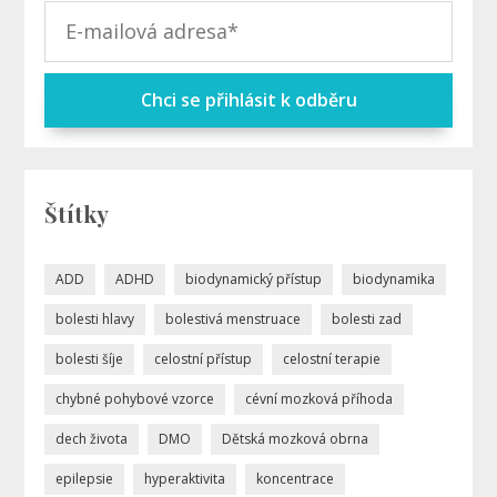
Chci se přihlásit k odběru
Štítky
ADD
ADHD
biodynamický přístup
biodynamika
bolesti hlavy
bolestivá menstruace
bolesti zad
bolesti šíje
celostní přístup
celostní terapie
chybné pohybové vzorce
cévní mozková příhoda
dech života
DMO
Dětská mozková obrna
epilepsie
hyperaktivita
koncentrace