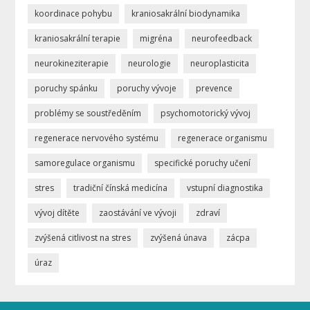
koordinace pohybu
kraniosakrální biodynamika
kraniosakrální terapie
migréna
neurofeedback
neurokineziterapie
neurologie
neuroplasticita
poruchy spánku
poruchy vývoje
prevence
problémy se soustředěním
psychomotorický vývoj
regenerace nervového systému
regenerace organismu
samoregulace organismu
specifické poruchy učení
stres
tradiční čínská medicína
vstupní diagnostika
vývoj dítěte
zaostávání ve vývoji
zdraví
zvýšená citlivost na stres
zvýšená únava
zácpa
úraz